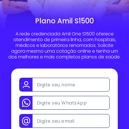
Plano Amil S1500
A rede credenciada Amil One S1500 oferece
atendimento de primeira linha, com hospitais,
médicos e laboratórios renomados. Solicite
agora mesmo uma cotação online e tenha um
dos melhores e mais completos planos de saúde.