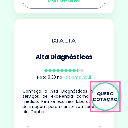
Mais detalhes
Alta Diagnósticos
Nota
8.30
no
Reclame Aqui
Conheça o Alta Diagnósticos e seus
QUERO
serviços de excelência como centro
COTAÇÃO
médico. Realize exames laboratoriais e
de imagem para manter sua saúde em
dia. Confira!